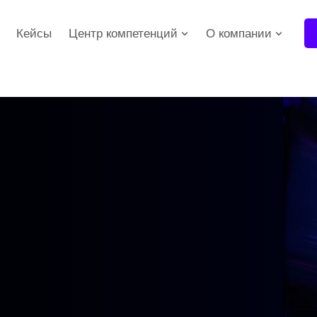
Кейсы
Центр компетенций
О компании