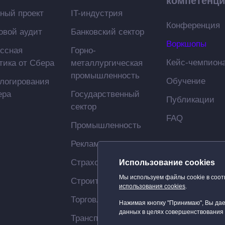
компетенц
ный проект
IT-индустрия
Конференция
вой аудит
Банковский сектор
Воркшопы
ссная
Горно-
Кейс-чемпион
тика от Сбера
металлургическая
промышленность
Обучение
 логирования
ера
Государственный
Публикации
сектор
FAQ
Промышленность
Реклама
Страхование
Использование cookies
Мы используем файлы cookie в соот
Строительство
использования cookies
.
Торговля
Нажимая кнопку "Принимаю", Вы дае
данных в целях совершенствования 
Транспорт