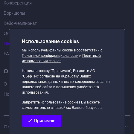
Конференция
Воркшопы
Кейс-чемпионат
Обучение
Использование cookies
Публикации
Мы используем файлы cookie в соответствии с
FAQ
Политикой конфиденциальности
и
Политикой
использования cookies
.
О компании
Нажимая кнопку "Принимаю", Вы даете АО
"СберТех" согласие на обработку Ваших
персональных данных в целях совершенствования
О нас
нашего веб-сайта и повышения удобства его
использования.
Новости
Запретить использование cookies Вы можете
самостоятельно в настойках Вашего браузера.
Принимаю
@
2026
АО «СберТех»
(является дочерним обществом ПАО «Сбербанк»).
Все права защищены.