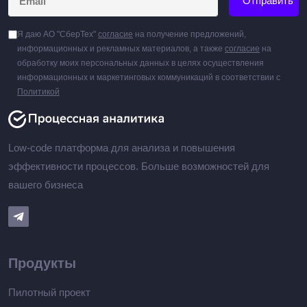
Отправить
Я даю АО "СберТех"
согласие
на получение предложений,
информационных и рекламных материалов, а также
согласие
на
обработку моих персональных данных в целях осуществления
информационных и маркетинговых коммуникаций в соответствии с
Политикой
Low-code платформа для анализа и повышения
эффективности процессов. Больше возможностей для
вашего бизнеса
Продукты
Пилотный проект