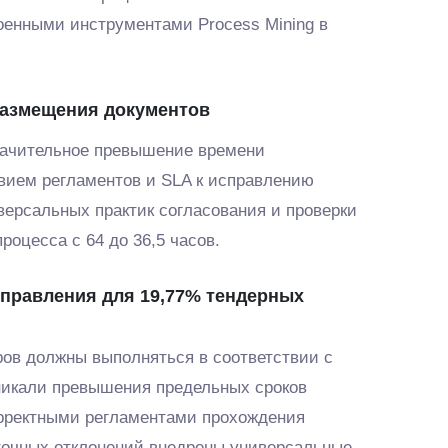
оенными инструментами Process Mining в
размещения документов
начительное превышение времени
твием регламентов и SLA к исправлению
версальных практик согласования и проверки
роцесса с 64 до 36,5 часов.
управления для 19,77% тендерных
ров должны выполняться в соответствии с
никали превышения предельных сроков
орректными регламентами прохождения
точных отклонений внедрены универсальные