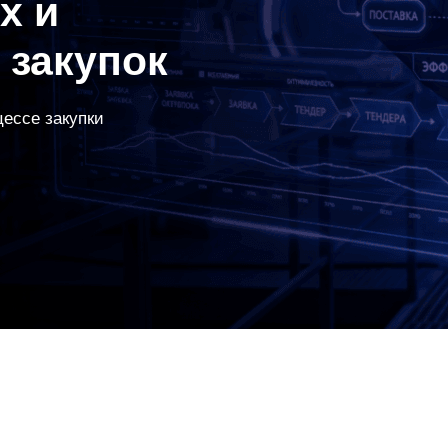
х и
 закупок
ессе закупки