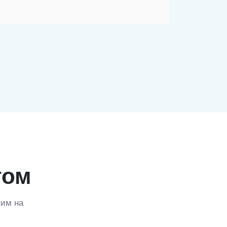
том
тим на